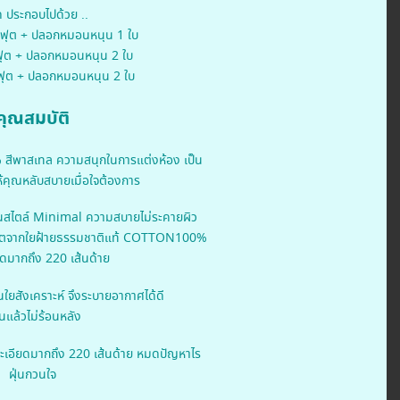
ด ประกอบไปด้วย ..
.5ฟุต + ปลอกหมอนหนุน 1 ใบ
5ฟุต + ปลอกหมอนหนุน 2 ใบ
 ฟุต + ปลอกหมอนหนุน 2 ใบ
คุณสมบัติ
สีพาสเทล ความสนุกในการแต่งห้อง เป็น
้คุณหลับสบายเมื่อใจต้องการ
นสไตล์ Minimal ความสบายไม่ระคายผิว
ผลิตจากใยฝ้ายธรรมชาติแท้ COTTON100%
ดมากถึง 220 เส้นด้าย
นใยสังเคราะห์ จึงระบายอากาศได้ดี
แล้วไม่ร้อนหลัง
ะเอียดมากถึง 220 เส้นด้าย หมดปัญหาไร
ฝุ่นกวนใจ