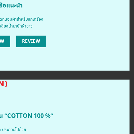
ข้อแนะนำ
ถนอมผ้าสำหรับซักเครื่อง
เลี่ยงน้ำยาซักผ้าขาว
OW
REVIEW
N)
นอน “COTTON 100 %”
ด ประกอบไปด้วย ..