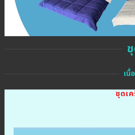
ช
เนื
ชุดเ