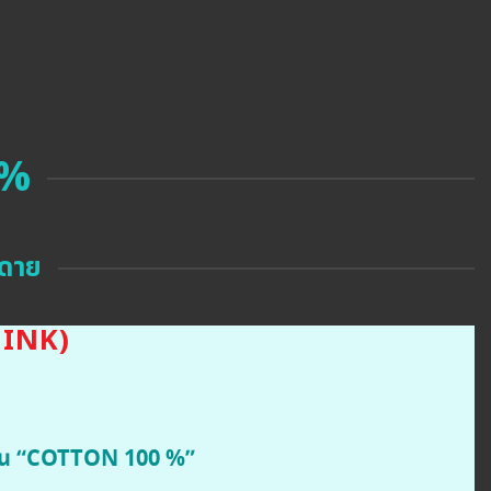
 %
นดาย
PINK)
นอน “COTTON 100 %”