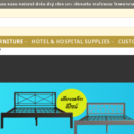
ี่นอน หมอน ทอปเปอร์ ผ้าห่ม ผ้าปู เตียง เบาะ เตียงเสริม งานโรงแรม โรงพยาบ
RNITURE
HOTEL & HOSPITAL SUPPLIES
CUST
7