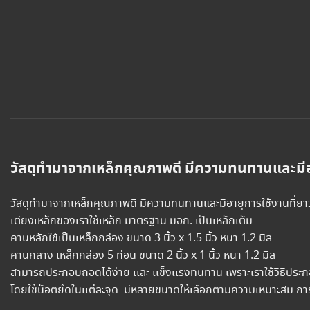
วัสดุทำมาจากเหล็กคุณภาพดี มีความทนทานและมีอ
วัสดุทำมาจากเหล็กคุณภาพดี มีความทนทานและมีอายุการใช้งานที่ย
เตียงเหล็กของเราใช้เหล็ก มาตรฐาน มอก. เป็นเหล็กเต็ม
คานหลักใช้เป็นเหล็กกล่อง ขนาด 3 นิ้ว x 1.5 นิ้ว หนา 1.2 มิล
คานกลาง เหล็กกล่อง 5 ท่อน ขนาด 2 นิ้ว x 1 นิ้ว หนา 1.2 มิล
สามารถประกอบถอดได้ง่าย เเละ เเข็งเเรงทนทาน เพราะเราใช้วิธีประ
โดยใช้น็อตยึดในเเต่ละจุด มีหลายขนาดให้เลือกตามความเหมาะสม กา