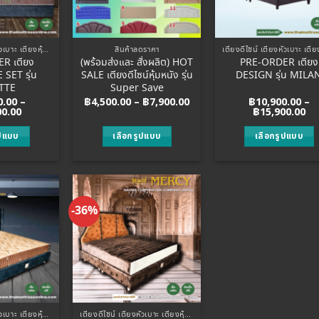
may
may
may
be
be
be
hosen
chosen
chosen
เตียงดีไซน์ เตียงหัวเบาะ เตียงหุ้มหนัง
สินค้าลดราคา
on
on
on
R เตียง
(พร้อมส่งและ สั่งผลิต) HOT
PRE-ORDER เตียง
he
the
the
SET รุ่น
SALE เตียงดีไซน์หุ้มหนัง รุ่น
DESIGN รุ่น MILA
roduct
product
product
ETTE
Super Save
page
page
page
Price
0.00
–
฿
4,500.00
–
฿
7,900.00
฿
10,900.00
–
Price
range:
Pr
00.00
฿
15,900.00
range:
฿4,500.00
ra
฿13,900.00
through
฿1
ูปแบบ
เลือกรูปแบบ
เลือกรูปแบบ
through
฿7,900.00
th
฿16,900.00
฿1
his
This
This
roduct
product
product
as
has
has
ultiple
multiple
multiple
-36%
Add to
Add to
ariants.
variants.
variants
Wishlist
Wishlist
The
The
The
ptions
options
options
may
may
may
be
be
be
hosen
chosen
chosen
เตียงดีไซน์ เตียงหัวเบาะ เตียงหุ้มหนัง
เตียงดีไซน์ เตียงหัวเบาะ เตียงหุ้มหนัง
on
on
on