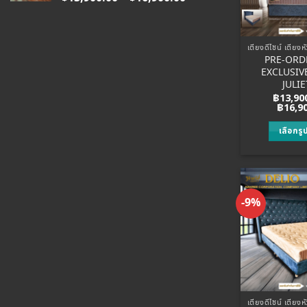
range:
฿13,900.00
c
through
฿16,900.00
PRE-ORDE
t
EXCLUSIVE 
p
JULI
฿
13,90
฿
16,9
เลือกร
T
p
h
m
-9%
v
o
c