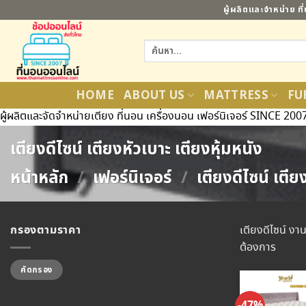
ข้าม
ผู้ผลิตและจำหน่าย ท
ไป
ยัง
ค้นหา:
เนื้อหา
HOME
ABOUT US
MATTRESS
FU
ผู้ผลิตและจัดจำหน่ายเตียง ที่นอน เครื่องนอน เฟอร์นิเจอร์ SINCE 200
เตียงดีไซน์ เตียงหัวเบาะ เตียงหุ้มหนัง
หน้าหลัก
/
เฟอร์นิเจอร์
/
เตียงดีไซน์ เตีย
กรองตามราคา
เตียงดีไซน์ งา
ต้องการ
ราคา
ราคา
คัดกรอง
ต่ำ
สูงสุด
สุด
-47%