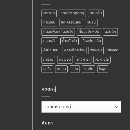
cotton
pocket spring
กันไรฝุ่น
การนอน
ชุดเครื่องนอน
ที่นอน
ที่นอนพ็อคเก็ตสปริง
ที่นอนยืดหยุ่น
นอนดึก
นอนหลับ
น้ำหนักตัว
ป้องกันไรฝุ่น
ผ้าปูที่นอน
พอคเก็ตสปริง
พักผ่อน
ฟองอัด
ภัยร้าย
ภัยเงียบ
ยางพารา
ลมหายใจ
สปริง
หมอน
แน่น
โรคภัย
ไรฝุ่น
หวดหมู่
หวด
หมู่
ค้นหา