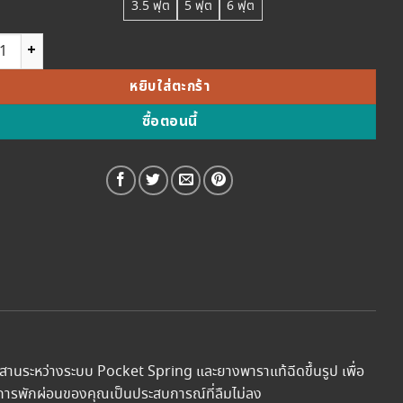
฿7,900.00
3.5 ฟุต
5 ฟุต
6 ฟุต
through
NakreeLatex ที่นอนยางพารา ระบบพ็อคเก็ตสปริง ที่นอนเพื่อสุขภาพ ที่น
฿13,900.00
หยิบใส่ตะกร้า
ซื้อตอนนี้
ผสานระหว่างระบบ Pocket Spring และยางพาราแท้ฉีดขึ้นรูป เพื่อ
การพักผ่อนของคุณเป็นประสบการณ์ที่ลืมไม่ลง