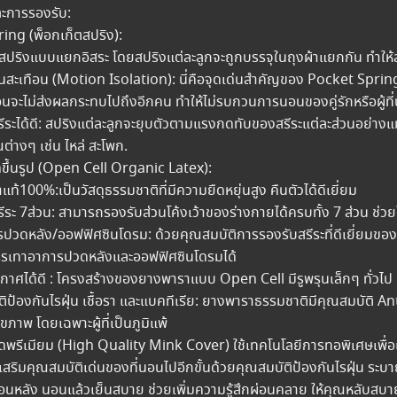
ะการรองรับ:
ng (พ็อกเก็ตสปริง):
ริงแบบแยกอิสระ โดยสปริงแต่ละลูกจะถูกบรรจุในถุงผ้าแยกกัน ทำให้สปร
สะเทือน (Motion Isolation): นี่คือจุดเด่นสำคัญของ Pocket Spring ค
ือนจะไม่ส่งผลกระทบไปถึงอีกคน ทำให้ไม่รบกวนการนอนของคู่รักหรือผู้ที
ระได้ดี: สปริงแต่ละลูกจะยุบตัวตามแรงกดทับของสรีระแต่ละส่วนอย่า
ต่างๆ เช่น ไหล่ สะโพก.
ึ้นรูป (Open Cell Organic Latex):
100%:เป็นวัสดุธรรมชาติที่มีความยืดหยุ่นสูง คืนตัวได้ดีเยี่ยม
ระ 7ส่วน: สามารถรองรับส่วนโค้งเว้าของร่างกายได้ครบทั้ง 7 ส่วน ช่
ดหลัง/ออฟฟิศซินโดรม: ด้วยคุณสมบัติการรองรับสรีระที่ดีเยี่ยมของ
รรเทาอาการปวดหลังและออฟฟิศซินโดรมได้
ศได้ดี : โครงสร้างของยางพาราแบบ Open Cell มีรูพรุนเล็กๆ ทั่วไป ทำใ
ป้องกันไรฝุ่น เชื้อรา และแบคทีเรีย: ยางพาราธรรมชาติมีคุณสมบัติ A
ุขภาพ โดยเฉพาะผู้ที่เป็นภูมิแพ้
รดพรีเมียม (High Quality Mink Cover) ใช้เทคโนโลยีการทอพิเศษเพื่อเ
เสริมคุณสมบัติเด่นของที่นอนไปอีกขั้นด้วยคุณสมบัติป้องกันไรฝุ่น ระบา
้อนหลัง นอนแล้วเย็นสบาย ช่วยเพิ่มความรู้สึกผ่อนคลาย ให้คุณหลับส