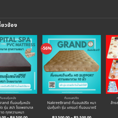
กี่ยวข้อง
-56%
Add to
Add to
Wishlist
Wishlist
ที่นอนหุ้มหนัง
ที่นอนสปริง
and ที่นอนหุ้มหนัง
NakreeBrand ที่นอนสปริง หนา
ล้าง
ัด รุ่น สปา โรงพยาบาล
นุ่มคุ้มค่า รุ่น แกรนด์ ที่นอนนาครี
นาด ทุกความหนา
Price
Price
0.00
–
฿
6,500.00
฿
3,500.00
–
฿
5,500.00