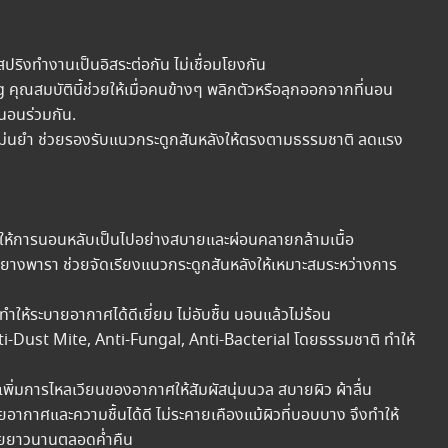
ิงทำงานเป็นอิสระต่อกัน ไม่เชื่อมโยงกัน
ุณสมบัตินี้ช่วยให้เมื่อคนข้างๆ พลิกตัวหรือลุกออกจากที่นอน
่นอนร่วมกัน.
งแม่นยำ ช่วยรองรับแนวกระดูกสันหลังให้ตรงตามธรรมชาติ ลดแรง
วยให้การนอนหลับเป็นไปอย่างสบายและผ่อนคลายกล้ามเนื้อ
ยางพารา ช่วยจัดเรียงแนวกระดูกสันหลังให้เหมาะสมระหว่างการ
ห้ระบายอากาศได้ดีเยี่ยม ไม่อับชื้น นอนแล้วไม่ร้อน
nti-Dust Mite, Anti-Fungal, Anti-Bacterial โดยธรรมชาติ ทำให้
พิ่มการไหลเวียนของอากาศให้สัมผัสนุ่มนวล สบายผิว ผ้าลื่น
ยอากาศและความชื้นได้ดี ไม่ระคายเคืองแม้ผิวที่บอบบาง จึงทำให้
บายยาวนานตลอดค่ำคืน