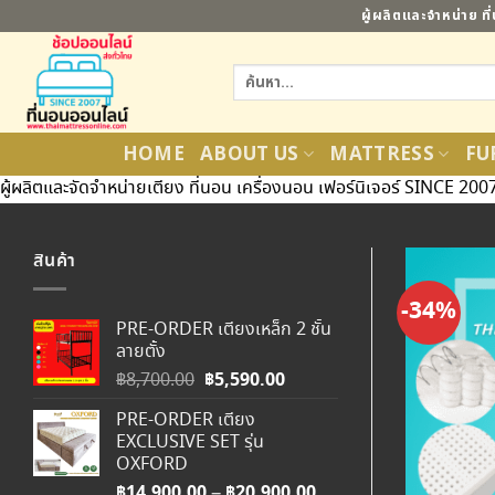
ข้าม
ผู้ผลิตและจำหน่าย ท
ไป
ยัง
ค้นหา:
เนื้อหา
HOME
ABOUT US
MATTRESS
FU
ผู้ผลิตและจัดจำหน่ายเตียง ที่นอน เครื่องนอน เฟอร์นิเจอร์ SINCE 200
สินค้า
-34%
PRE-ORDER เตียงเหล็ก 2 ชั้น
ลายตั้ง
Original
฿
5,590.00
Current
฿
8,700.00
price
price
PRE-ORDER เตียง
was:
is:
EXCLUSIVE SET รุ่น
฿8,700.00.
฿5,590.00.
OXFORD
฿
14,900.00
฿
20,900.00
Price
–