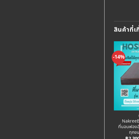
สินค้าที่เ
-27%
-14%
Add to
Add to
Wishlist
Wishlist
สปริง
COTTON 100% (COLOUR)
 รุ่น INDIGO III
ชุดเครื่องนอน ขนห่านเทียม Cotton
NakreeBr
วามหนา 13นิ้ว
100% ครบเซ็ท สีชมพู Pastel Pink
ที่นอนฟองอ
รหัส NM001
ทุกข
Original
Current
Price
฿
4,990.00
฿
990.00
–
฿
2,390.00
฿
2,30