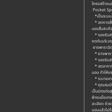
โครงสร้างแล
Pocket Spri
*เป็นระบบสป
* ลดการสั่น
แรงสั่นสะเท
* รองรับสรี
กดทับบริเวณ
ยางพาราฉีดข
* ยางพาราแท้
* รองรับสรี
* ลดอาการปว
นอน ทำให้บ
* ระบายอากา
* คุณสมบัติ
เป็นมิตรต่อส
ผ้าขนมิ้งเก
ละเอียด ช่วย
นอนแล้วไม่ร