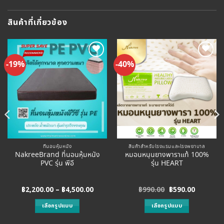
สินค้าที่เกี่ยวข้อง
-19%
-40%
Add to
Add to
Wishlist
Wishlist
ที่นอนหุ้มหนัง
สินค้าสำหรับโรงแรมและโรงพยาบาล
NakreeBrand ที่นอนหุ้มหนัง
หมอนหนุนยางพาราแท้ 100%
PVC รุ่น พีอี
รุ่น HEART
ent
Price
Original
Current
฿
2,200.00
–
฿
4,500.00
฿
990.00
฿
590.00
range:
price
price
฿2,200.00
was:
is:
เลือกรูปแบบ
เลือกรูปแบบ
0.00.
through
฿990.00.
฿590.00.
฿4,500.00
This
This