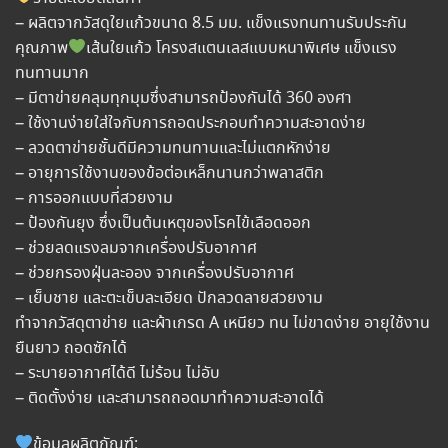
– ผลิตจากวัสดุใยแก้วขนาด 8.5 มม. แข็งแรงทนทานรับประกัน
คุณภาพ
เส้นใยแก้ว โครงสแตนเลสแบบหนาพิเศษ แข็งแรง
ทนทานมาก
– มีตาข่ายคลุมทุกมุมซึ่งสามารถป้องกันได้ 360 องศา
– ใช้งานง่ายใส่ใจกับการถอดประกอบทำความสะอาดง่าย
– ลวดตาข่ายชั้นดีมีความทนทานและไม่แตกหักง่าย
– อายุการใช้งานของข้อต่อเหล็กนานกว่าพลาสติก
– การออกแบบที่สวยงาม
– ป้องกันยุง ซึ่งเป็นต้นเหตุของโรคไข้เลือดออก
– ช่วยลดแรงลมจากเครื่องปรับอากาศ
– ช่วยกรองฝุ่นละออง จากเครื่องปรับอากาศ
– เย็บชาย และตะเข็บละเอียด ปักลวดลายสวยงาม
ทำจากวัสดุตาข่าย และผ้าเกรด A เหนียว ทน ไม่ขาดง่าย อายุใช้งาน
ยืนยาว ถอดซักได้
– ระบายอากาศได้ดี ไม่ร้อน ไม่อับ
– ติดตั้งง่าย และสามารถถอดมาทำความสะอาดได้
ข้อมูลผลิตภัณฑ์: