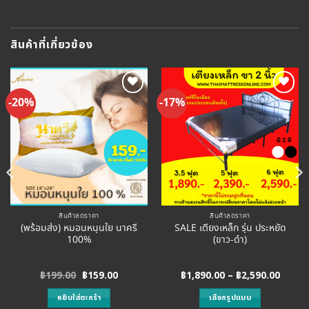
สินค้าที่เกี่ยวข้อง
-20%
-17%
Add to
Add to
Wishlist
Wishlist
สินค้าลดราคา
สินค้าลดราคา
(พร้อมส่ง) หมอนหนุนใย นาครี
SALE เตียงเหล็ก รุ่น ประหยัด
100%
(ขาว-ดำ)
Original
Current
Price
฿
199.00
฿
159.00
฿
1,890.00
–
฿
2,590.00
price
price
range
was:
is:
฿1,890
หยิบใส่ตะกร้า
เลือกรูปแบบ
฿199.00.
฿159.00.
throu