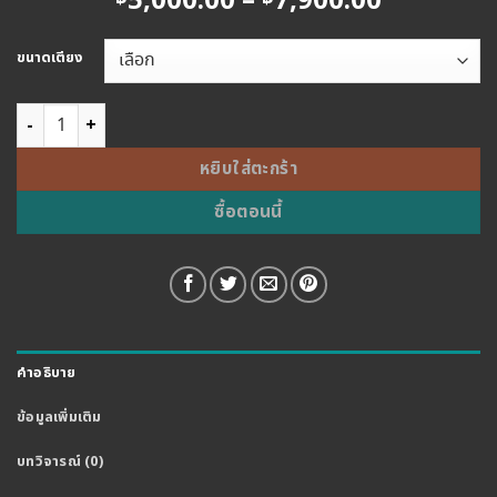
Price
5,000.00
–
7,900.00
range:
฿5,000.0
ขนาดเตียง
through
฿7,900.0
จำนวน PRE ORDER เตียงหัวเบาะ ติดล้อเบรค รุ่น STRIPE ชิ้น
หยิบใส่ตะกร้า
ซื้อตอนนี้
คำอธิบาย
ข้อมูลเพิ่มเติม
บทวิจารณ์ (0)