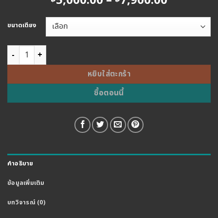
Price
5,000.00
–
7,900.00
range:
฿5,000.0
ขนาดเตียง
through
฿7,900.0
จำนวน PRE-ORDER เตียงหุ้มหนัง ล้อเบรค รุุ่น TEXAS ชิ้น
หยิบใส่ตะกร้า
ซื้อตอนนี้
คำอธิบาย
ข้อมูลเพิ่มเติม
บทวิจารณ์ (0)