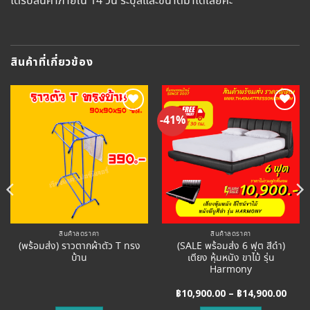
ได้รับสินค้าภายใน 14 วัน ระบุสีและขนาดมาได้เลยค่ะ
สินค้าที่เกี่ยวข้อง
-41%
Add to
Add to
Wishlist
Wishlist
สินค้าลดราคา
สินค้าลดราคา
(พร้อมส่ง) ราวตากผ้าตัว T ทรง
(SALE พร้อมส่ง 6 ฟุต สีดำ)
บ้าน
เตียง หุ้มหนัง ขาไม้ รุ่น
Harmony
e
Price
฿
10,900.00
–
฿
14,900.00
e:
rang